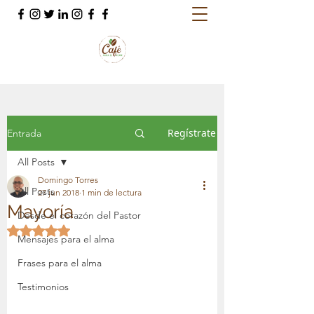
Regístrate
Entrada
All Posts
Domingo Torres
All Posts
27 jun 2018
1 min de lectura
Mayoría
Desde el corazón del Pastor
Obtuvo NaN de 5 estrellas.
Mensajes para el alma
Frases para el alma
Testimonios