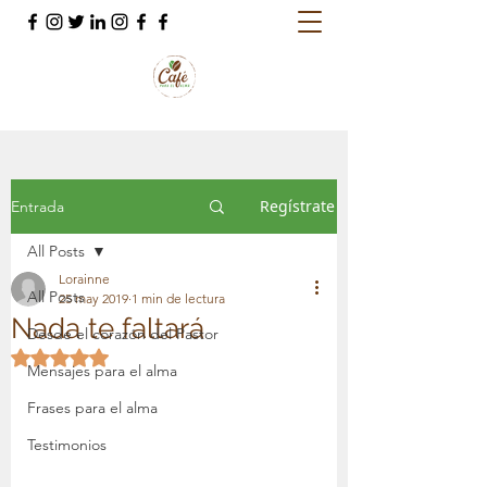
Regístrate
Entrada
All Posts
Lorainne
All Posts
25 may 2019
1 min de lectura
Nada te faltará
Desde el corazón del Pastor
Obtuvo NaN de 5 estrellas.
Mensajes para el alma
Frases para el alma
Testimonios