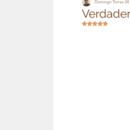
Domingo Torres
24
Frases para el alma
Tes
Verdader
Obtuvo NaN de 5 es