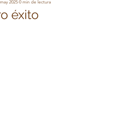
 may 2025
0 min de lectura
timonios
o éxito
trellas.