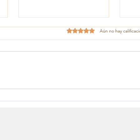
Obtuvo 0 de 5 estrellas.
Aún no hay calificac
Vale
Felíz día de las madres