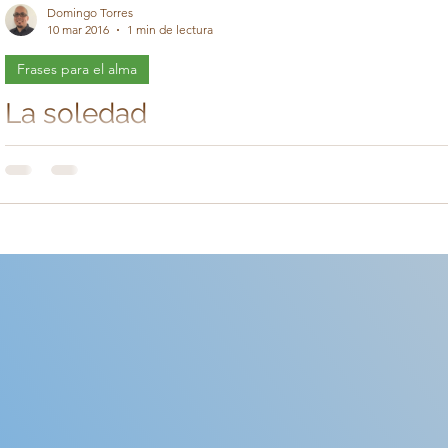
Domingo Torres
10 mar 2016
1 min de lectura
Frases para el alma
La soledad
#soledad #Dios #Noestassolo