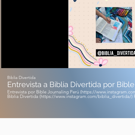
Biblia Divertida
Entrevista a Biblia Divertida por Bibl
Entrevista por Bible Journaling Perú (https://www.instagram.com
Biblia Divertida (https://www.instagram.com/biblia_divertida/) Por Instagram Sigue ambas
cuentas si eres amante del Bible Journaling.