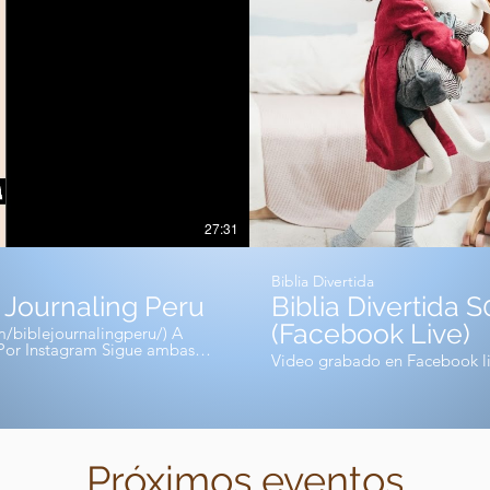
27:31
Biblia Divertida
e Journaling Peru
Biblia Divertida S01EP02 - Jesús es mi fiel amigo
(Facebook Live)
/biblejournalingperu/) A
Video grabado en Facebook liv
Próximos eventos