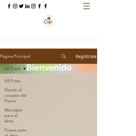
Regístrate
Página Principal
Bienvenido
All Posts
All Posts
Conoce Sobre Nosotros
Desde el
corazón del
Pastor
Mensajes
para el
alma
Frases para
el alma