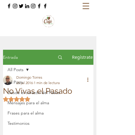
Regístrate
Entrada
All Posts
Domingo Torres
All Posts
25 jul 2016
1 min de lectura
No Vivas el Pasado
Desde el corazón del Pastor
Obtuvo NaN de 5 estrellas.
Mensajes para el alma
Frases para el alma
Testimonios