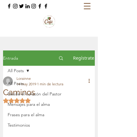
Regístrate
Entrada
All Posts
Lorainne
All Posts
14 may 2019
1 min de lectura
Caminos
Desde el corazón del Pastor
Obtuvo NaN de 5 estrellas.
Mensajes para el alma
Frases para el alma
Testimonios