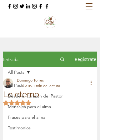
Regístrate
Entrada
All Posts
Domingo Torres
All Posts
1 jul 2019
1 min de lectura
Lo eterno
Desde el corazón del Pastor
Obtuvo NaN de 5 estrellas.
Mensajes para el alma
Frases para el alma
Testimonios