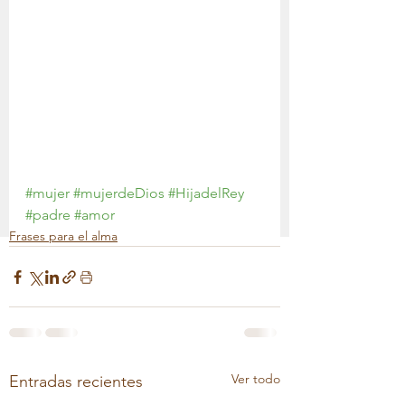
#mujer
#mujerdeDios
#HijadelRey
#padre
#amor
Frases para el alma
Ver todo
Entradas recientes