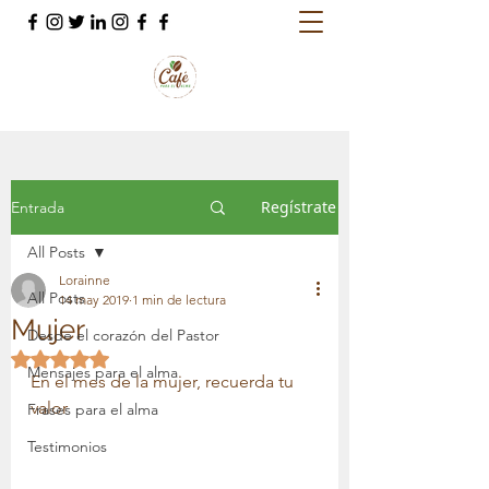
Regístrate
Entrada
All Posts
Lorainne
All Posts
14 may 2019
1 min de lectura
Mujer
Desde el corazón del Pastor
Obtuvo NaN de 5 estrellas.
Mensajes para el alma
En el mes de la mujer, recuerda tu 
valor 
Frases para el alma
Testimonios