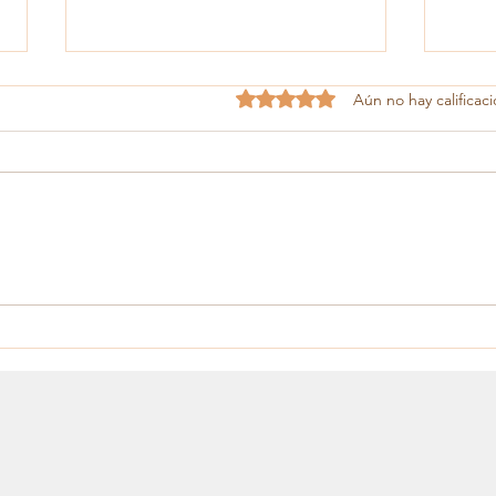
Obtuvo 0 de 5 estrellas.
Aún no hay calificac
Verdadero éxito
Felí