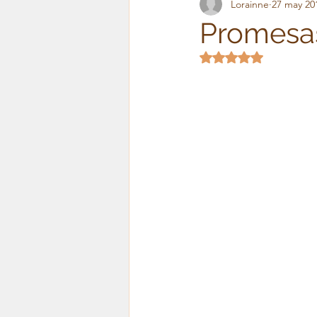
Lorainne
27 may 20
Frases para el alma
Tes
Promesa
Obtuvo NaN de 5 es