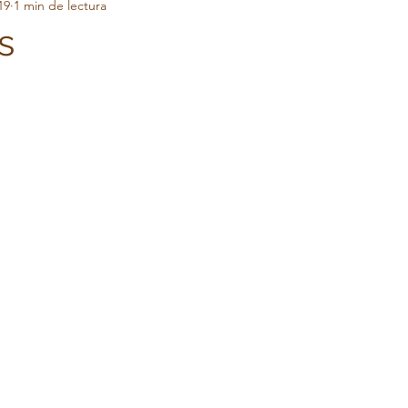
19
1 min de lectura
timonios
s
trellas.