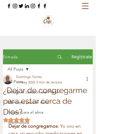
Regístrate
Entrada
All Posts
Domingo Torres
All Posts
11 may 2025
3 min de lectura
¿Dejar de congregarme
Desde el corazón del Pastor
para estar cerca de
Mensajes para el alma
Dios?
Frases para el alma
Obtuvo NaN de 5 estrellas.
Testimonios
Dejar
de
congregarnos
: Yo oro en 
casa, yo escucho predicaciones en 