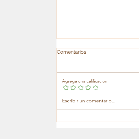
Comentarios
Agrega una calificación
Tuve problemas con mi
Escribir un comentario...
lavadora