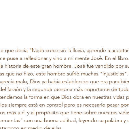
se que decía "Nada crece sin la lluvia, aprende a aceptar
me puse a reflexionar y vino a mi mente José. En el libr
a historia de este gran hombre. José fue vendido por s
s que no hizo, este hombre sufrió muchas "injusticias".
recía malo, Dios ya había establecido que era para bie
del faraón y la segunda persona más importante de todo
endemos la forma en que Dios obra en nuestras vidas
Dios siempre está en control pero es necesario pasar por 
nos más a él y al propósito que tiene sobre nuestras vid
 tormentas" con una buena actitud, leyendo su palabra y
sta gozo en medio de ellas.