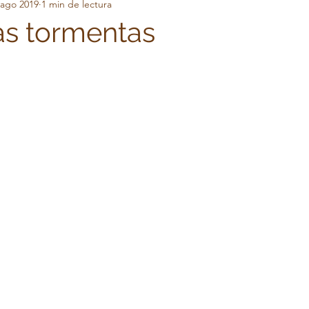
 ago 2019
1 min de lectura
timonios
as tormentas
trellas.