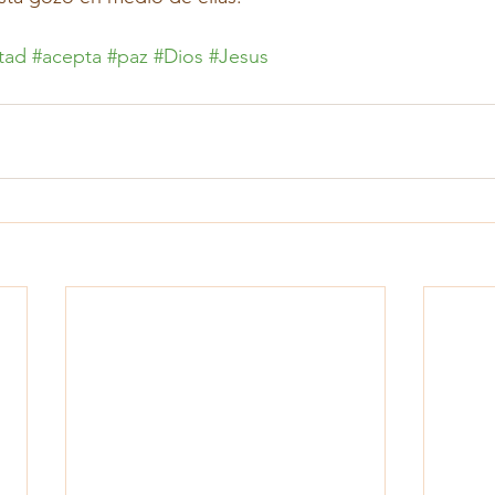
tad
#acepta
#paz
#Dios
#Jesus