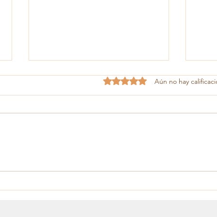
Obtuvo 0 de 5 estrellas.
Aún no hay calificac
Una lágrima
No m