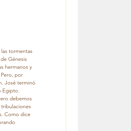
 las tormentas 
o de Génesis 
us hermanos y 
 Pero, por 
n. José terminó 
 Egipto. 
 pero debemos 
tribulaciones 
as. Como dice 
 orando 