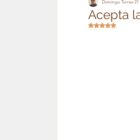
Domingo Torres
21
Frases para el alma
Tes
Acepta l
Obtuvo NaN de 5 es